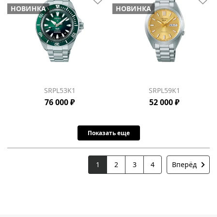
НОВИНКА
НОВИНКА
SRPL53K1
SRPL59K1
76 000 ₽
52 000 ₽
Показать еще
1
2
3
4
Вперёд