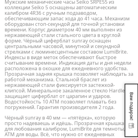
Мужские механические часы Seiko SRPE55 из
коллекции Seiko 5 оснащены автоматическим
калибром 4R36 с ручным подзаводом,
обеспечивающим запас хода до 41 часа. Механизм
оборудован стоп-секундой для точной установки
времени. Корпус диаметром 40 мм выполнен из
нержавеющей стали стального цвета в круглой
форме. Чёрный циферблат sunray оснащен
центральными часовой, минутной и секундной
стрелками с люминесцентным составом LumiBrite.
Индексы в виде меток обеспечивают быстрое
считывание времени. Индикация даты и дня недели
расположена в окошке для ежедневного удобства.
Прозрачная задняя крышка позволяет наблюдать за
работой механизма. Стальной браслет из
нержавеющей стали фиксируется застежкой-
клипсой. Минеральное закаленное стекло Hardlex
Вам подарок!
защищает циферблат от царапин и ударов.
Водостойкость 10 АТМ позволяет плавать без
погружений. Гарантия производителя 2 года.
Чёрный sunray в 40 мм — «пятёрка», которую
просто надеваешь и идёшь. Прозрачная крышка
для любования калибром, LumiBrite для темноты, 10
АТМ для воды. Всё, что нужно от ежедневных