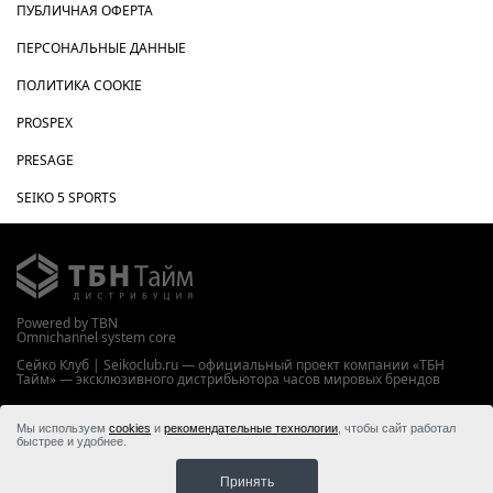
ПУБЛИЧНАЯ ОФЕРТА
ПЕРСОНАЛЬНЫЕ ДАННЫЕ
ПОЛИТИКА COOKIE
PROSPEX
PRESAGE
SEIKO 5 SPORTS
Powered by TBN
Omnichannel system core
Сейко Клуб | Seikoclub.ru — официальный проект компании «ТБН
Тайм» — эксклюзивного дистрибьютора часов мировых брендов
WWW.TBNTIME.RU
Мы используем
cookies
и
рекомендательные технологии
, чтобы сайт работал
© 2026 ООО “ТБН Тайм”
быстрее и удобнее.
Принять