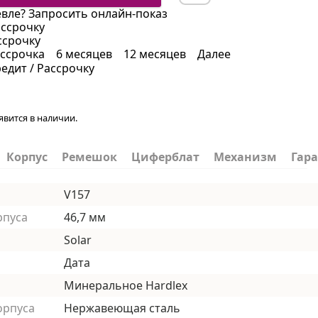
вле?
Запросить онлайн-показ
ассрочку
ссрочку
ссрочка
6 месяцев
12 месяцев
Далее
редит / Рассрочку
явится в наличии.
Корпус
Ремешок
Циферблат
Механизм
Гар
V157
рпуса
46,7 мм
Solar
Дата
Минеральное Hardlex
орпуса
Нержавеющая сталь