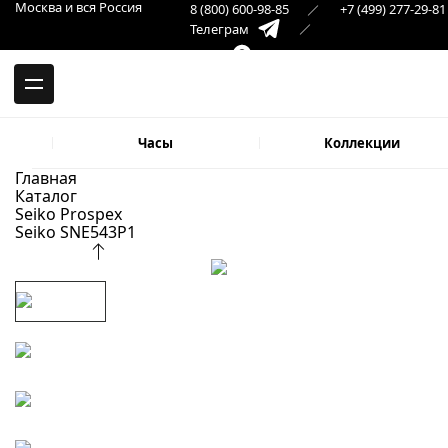
-->
Москва и вся Россия
8 (800) 600-98-85
+7 (499) 277-29-81
Москва и вся Россия
Телеграм
+7 (499) 277-29-81
Самара
Макс
8 (846) 379-32-22
Часы
Коллекции
Главная
Каталог
Seiko Prospex
Seiko SNE543P1