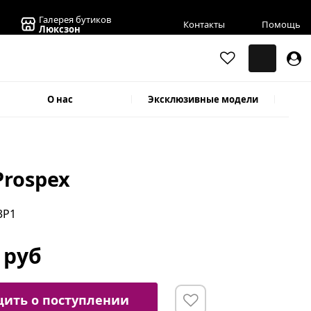
Галерея бутиков
Контакты
Помощь
Люксзон
О нас
Эксклюзивные модели
Prospex
3P1
 руб
ить о поступлении