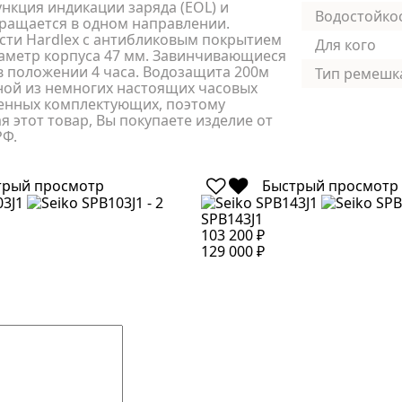
ункция индикации заряда (EOL) и
Водостойко
ращается в одном направлении.
ти Hardlex с антибликовым покрытием
Для кого
аметр корпуса 47 мм. Завинчивающиеся
 в положении 4 часа. Водозащита 200м
Тип ремешк
одной из немногих настоящих часовых
венных комплектующих, поэтому
 этот товар, Вы покупаете изделие от
РФ.
трый просмотр
Быстрый просмотр
SPB143J1
103 200 ₽
129 000 ₽