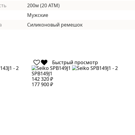
сть
200м (20 АТМ)
Мужские
а
Силиконовый ремешок
Быстрый просмотр
SPB149J1
S
142 320 ₽
1
177 900 ₽