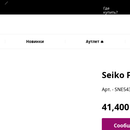
Где
купить?
Новинки
Аутлет 🔥
Seiko 
Арт. - SNE54
41,400
Сообщ