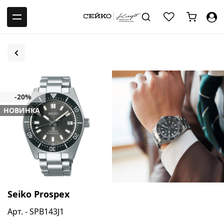
-->
НОВИНКА
Seiko Prospex
Арт. - SPB143J1