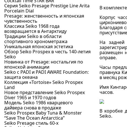
Cocktail Time STAR BAR
Серия Seiko Presage Prestige Line Arita
В комплект
Porcelain Dial
Presage: женственность и японская
Корпус час
чувственность
циркониево
Классика Seiko 1968 года
Благодаря 
возвращается в Антарктиду
присутствие
Традиции Seiko в области
спортивного хронометража
На задней 
Уникальная японская эстетика
зарегистри
Обзор Seiko Prospex в честь 140-летия
размещен н
Seiko
оправе.
Новинка от Presage: ностальгия по
японской анимации
Часы предл
Seiko с PADI и PADI AWARE Foundation:
правнука Ки
защита океана
в месяц рож
Коллекция «Tortoise» Seiko Prospex
Имя Кинтаро
Land
часов.
Новое представление Seiko Prospex
Diver 1965 и 1970 годов
Модель Seiko 1986 кварцевого
дайвера снова в продаже
В коробке 
Seiko Prospex Baby Tuna & Monster
Seiko.
“Save The Ocean Antarctica”
Seiko Presage стиль 60-х