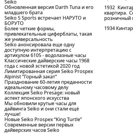
Seiko
Обновленная версия Darth Tuna и его
1932 Кинта
младшего брата
квартира. 
Seiko 5 Sports встречает НАРУТО и
розничный м
БОРУТО
1934 Кинтар
Более четкие формы,
привлекательные циферблаты, такая
же универсальность
Seiko анонсировала еще одну
доступную интерпретацию с
артикулом 6105 - водолазные часы
Классические дайверские часы 1968
года с новой эстетикой 2020 год
Лимитированная серия Seiko Prospex
Alpinist “Горный закат”
Празднование 60-летия преданности
идеальному часовому делу
Коллекция Seiko Presage: новый
аспект японского искусства
Мы обновили крутые часы для
дайвинга Seiko и они стали ещё
лучше!
Новые Seiko Prospex “King Turtle”
Современные версии первых
дайверских часов Seiko