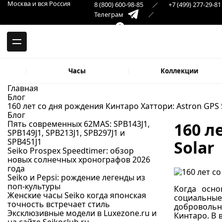
-->
Москва и вся Россия
8 (800) 600-98-85
+7 (499) 277-29-81
Москва и вся Россия
Телеграм
+7 (499) 277-29-81
Самара
Макс
8 (846) 379-32-22
Часы
Коллекции
Главная
Блог
160 лет со дня рождения Кинтаро Хаттори: Astron GPS 
Блог
Пять современных 62MAS: SPB143J1,
160 л
SPB149J1, SPB213J1, SPB297J1 и
SPB451J1
Solar
Seiko Prospex Speedtimer: обзор
новых солнечных хронографов 2026
года
Seiko и Pepsi: рождение легенды из
поп-культуры
Когда осно
Женские часы Seiko когда японская
социальны
точность встречает стиль
добровольно
Эксклюзивные модели в Luxezone.ru и
Кинтаро. В 