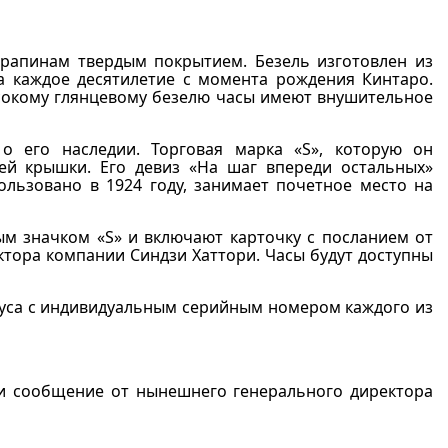
арапинам твердым покрытием. Безель изготовлен из
а каждое десятилетие с момента рождения Кинтаро.
сокому глянцевому безелю часы имеют внушительное
 его наследии. Торговая марка «S», которую он
ней крышки. Его девиз «На шаг впереди остальных»
ользовано в 1924 году, занимает почетное место на
м значком «S» и включают карточку с посланием от
ктора компании Синдзи Хаттори. Часы будут доступны
рпуса с индивидуальным серийным номером каждого из
и сообщение от нынешнего генерального директора