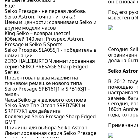
на сайте Seikoclub.ru
он основал
Еще
Seiko Presage - не первая любовь
Под его рук
Seiko Astron. Точно - и точка!
известен в 
Цены и ценности: сравниваем Seiko и
другие модели часов
King Seiko – возвращается!
Юбилей 140 лет: Prospex, Astron,
Presage и Seiko 5 Sports
Сегодня Sei
Seiko Prospex SLA055J1 - победитель в
ограниченн
номинации
должна быть
ZERO HALLIBURTON лимитированная
серия SEIKO PRESAGE Sharp Edged
Seiko Astr
Series
Презентованы два изделия на
В 2012 год
тканевом ремешке нового типа
помощью п
Seiko Presage SPB161J1 и SPB163J1 -
настраивает
эмаль
замены бат
Часы Seiko для делового костюма
Сегодня, во
Seiko Save The Ocean SRPD75K1 и
160th Anniv
SRPF77K1 для дайвинга
года, котор
Коллекция Seiko Presage Sharp Edged
GMT
Примечание.
Причины для выбора Seiko Astron
Лимитированная серия Seiko Presage