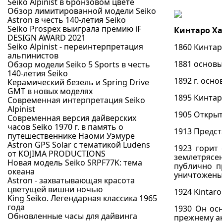
Seiko Alpinist в бронзовом цвете
Обзор лимитированной модели Seiko
Astron в честь 140-летия Seiko
Seiko Prospex выиграла премию iF
Кинтаро Ха
DESIGN AWARD 2021
Seiko Alpinist - переинтерпретация
1860 Кинтар
альпинистов
1881 основы
Обзор модели Seiko 5 Sports в честь
140-летия Seiko
1892 г. осн
Керамический безель и Spring Drive
GMT в новых моделях
1895 Кинтар
Современная интерпретация Seiko
Alpinist
1905 Открыт
Современная версия дайверских
часов Seiko 1970 г. в память о
1913 Предст
путешественнике Наоми Уэмуре
Astron GPS Solar с тематикой Ludens
1923 горит 
от KOJIMA PRODUCTIONS
землетрясе
Новая модель Seiko SRPF77K: тема
публично п
океана
уничтожены
Astron - захватывающая красота
цветущей вишни ночью
1924 Kintar
King Seiko. Легендарная классика 1965
года
1930 Он ос
Обновленные часы для дайвинга
прежнему ак