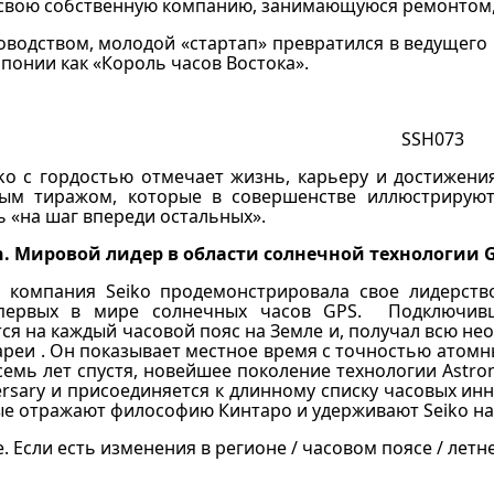
 свою собственную компанию, занимающуюся ремонтом,
оводством, молодой «стартап» превратился в ведущего 
Японии как «Король часов Востока».
SSH073
ko с гордостью отмечает жизнь, карьеру и достижения
ым тиражом, которые в совершенстве иллюстрируют 
 «на шаг впереди остальных».
on. Мировой лидер в области солнечной технологии G
у компания Seiko продемонстрировала свое лидерств
ервых в мире солнечных часов GPS. Подключивши
ся на каждый часовой пояс на Земле и, получал всю нео
ареи
. Он показывает местное время с точностью атомны
семь лет спустя, новейшее поколение технологии Astron 
ersary и присоединяется к длинному списку часовых и
ые отражают философию Кинтаро и удерживают Seiko на
 Если есть изменения в регионе / часовом поясе / лет