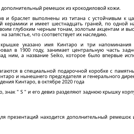
е дополнительный ремешок из крокодиловой кожи.
ов и браслет выполнены из титана с устойчивым к ц
й керамики и имеет шестнадцать граней, по одной н
своим глубоким черным тонам, золотым акцентам и вы
 на запястье, что соответствует их наследию.
крышке указано имя Кинтаро и три напоминания о
ровал в 1900 году, занимает центральную часть зад
ад ним, а название Seiko, которое было впервые исп
агаются в специальной подарочной коробке с памятны
нтаро и нынешнего председателя и генерального дире
дения Кинтаро, в октябре 2020 года
, знак " S " и его девиз разделяют заднюю крышку ко
для презентаций находится дополнительный ремешок 