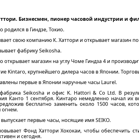
ттори. Бизнесмен, пионер часовой индустрии и фи
о родился в Гиндзе, Токио.
вает свою компанию К. Хаттори и открывает магазин по 
овывает фабрику Seikosha.
о открывает магазин на углу Чоме Гиндза 4 и производ
ие Kintaro, крупнейшего дилера часов в Японии. Торгов
авлены первые в Японии наручные часы Laurel.
фабрика Seikosha и офис K. Hattori & Co Ltd. В рез
ния Канто 1 сентября. Кинтаро немедленно начал их в
редложив бесплатно заменить около 1500 часов, ко
 огнем.
o выпускает первые часы, носящие имя SEIKO.
новывает Фонд Хаттори Хококаи, чтобы обеспечить ст
тивен и сегодня.