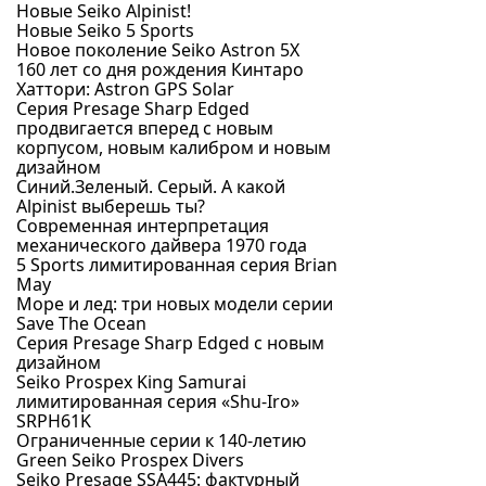
Новые Seiko Alpinist!
Новые Seiko 5 Sports
Новое поколение Seiko Astron 5X
160 лет со дня рождения Кинтаро
Хаттори: Astron GPS Solar
Серия Presage Sharp Edged
продвигается вперед с новым
корпусом, новым калибром и новым
дизайном
Синий.Зеленый. Серый. А какой
Alpinist выберешь ты?
Современная интерпретация
механического дайвера 1970 года
5 Sports лимитированная серия Brian
May
Море и лед: три новых модели серии
Save The Ocean
Серия Presage Sharp Edged с новым
дизайном
Seiko Prospex King Samurai
лимитированная серия «Shu-Iro»
SRPH61K
Ограниченные серии к 140-летию
Green Seiko Prospex Divers
Seiko Presage SSA445: фактурный