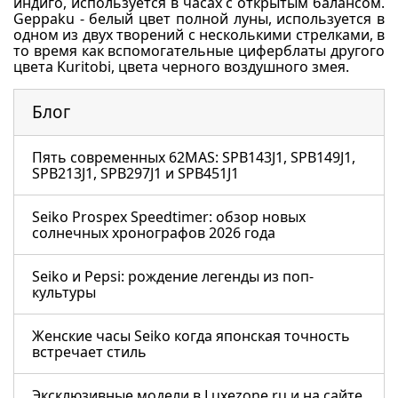
индиго, используется в часах с открытым балансом.
Geppaku - белый цвет полной луны, используется в
одном из двух творений с несколькими стрелками, в
то время как вспомогательные циферблаты другого
цвета Kuritobi, цвета черного воздушного змея.
Блог
Пять современных 62MAS: SPB143J1, SPB149J1,
SPB213J1, SPB297J1 и SPB451J1
Seiko Prospex Speedtimer: обзор новых
солнечных хронографов 2026 года
Seiko и Pepsi: рождение легенды из поп-
культуры
Женские часы Seiko когда японская точность
встречает стиль
Эксклюзивные модели в Luxezone.ru и на сайте