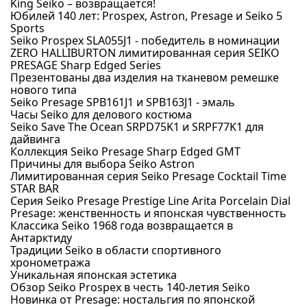
King Seiko – возвращается!
Юбилей 140 лет: Prospex, Astron, Presage и Seiko 5
Sports
Seiko Prospex SLA055J1 - победитель в номинации
ZERO HALLIBURTON лимитированная серия SEIKO
PRESAGE Sharp Edged Series
Презентованы два изделия на тканевом ремешке
нового типа
Seiko Presage SPB161J1 и SPB163J1 - эмаль
Часы Seiko для делового костюма
Seiko Save The Ocean SRPD75K1 и SRPF77K1 для
дайвинга
Коллекция Seiko Presage Sharp Edged GMT
Причины для выбора Seiko Astron
Лимитированная серия Seiko Presage Cocktail Time
STAR BAR
Серия Seiko Presage Prestige Line Arita Porcelain Dial
Presage: женственность и японская чувственность
Классика Seiko 1968 года возвращается в
Антарктиду
Традиции Seiko в области спортивного
хронометража
Уникальная японская эстетика
Обзор Seiko Prospex в честь 140-летия Seiko
Новинка от Presage: ностальгия по японской