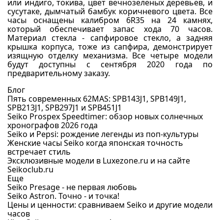
или индиго, токива, цвет вечнозеленых деревьев, и
сусутаке, дымчатый бамбук коричневого цвета. Все
часы оснащены калибром 6R35 на 24 камнях,
который обеспечивает запас хода 70 часов.
Материал стекла - сапфировое стекло, а задняя
крышка корпуса, тоже из сапфира, демонстрирует
изящную отделку механизма. Все четыре модели
будут доступны с сентября 2020 года по
предварительному заказу.
Блог
Пять современных 62MAS: SPB143J1, SPB149J1,
SPB213J1, SPB297J1 и SPB451J1
Seiko Prospex Speedtimer: обзор новых солнечных
хронографов 2026 года
Seiko и Pepsi: рождение легенды из поп-культуры
Женские часы Seiko когда японская точность
встречает стиль
Эксклюзивные модели в Luxezone.ru и на сайте
Seikoclub.ru
Еще
Seiko Presage - не первая любовь
Seiko Astron. Точно - и точка!
Цены и ценности: сравниваем Seiko и другие модели
часов