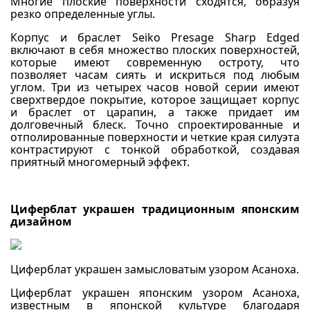
Многие плоские поверхности сходятся, образуя
резко определенные углы.
Корпус и браслет Seiko Presage Sharp Edged
включают в себя множество плоских поверхностей,
которые имеют современную остроту, что
позволяет часам сиять и искриться под любым
углом. Три из четырех часов новой серии имеют
сверхтвердое покрытие, которое защищает корпус
и браслет от царапин, а также придает им
долговечный блеск. Точно спроектированные и
отполированные поверхности и четкие края силуэта
контрастируют с тонкой обработкой, создавая
приятный многомерный эффект.
Циферблат украшен традиционным японским
дизайном
Циферблат украшен замысловатым узором Асаноха.
Циферблат украшен японским узором Асаноха,
известным в японской культуре благодаря