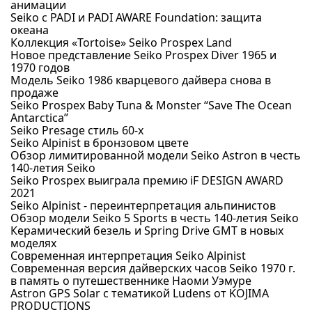
анимации
Seiko с PADI и PADI AWARE Foundation: защита
океана
Коллекция «Tortoise» Seiko Prospex Land
Новое представление Seiko Prospex Diver 1965 и
1970 годов
Модель Seiko 1986 кварцевого дайвера снова в
продаже
Seiko Prospex Baby Tuna & Monster “Save The Ocean
Antarctica”
Seiko Presage стиль 60-х
Seiko Alpinist в бронзовом цвете
Обзор лимитированной модели Seiko Astron в честь
140-летия Seiko
Seiko Prospex выиграла премию iF DESIGN AWARD
2021
Seiko Alpinist - переинтерпретация альпинистов
Обзор модели Seiko 5 Sports в честь 140-летия Seiko
Керамический безель и Spring Drive GMT в новых
моделях
Современная интерпретация Seiko Alpinist
Современная версия дайверских часов Seiko 1970 г.
в память о путешественнике Наоми Уэмуре
Astron GPS Solar с тематикой Ludens от KOJIMA
PRODUCTIONS