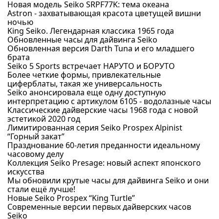
Новая модель Seiko SRPF77K: тема океана
Astron - захватывающая красота цветущей вишни
ночью
King Seiko. Легендарная классика 1965 года
Обновленные часы для дайвинга Seiko
Обновленная версия Darth Tuna и его младшего
брата
Seiko 5 Sports встречает НАРУТО и БОРУТО
Более четкие формы, привлекательные
циферблаты, такая же универсальность
Seiko анонсировала еще одну доступную
интерпретацию с артикулом 6105 - водолазные часы
Классические дайверские часы 1968 года с новой
эстетикой 2020 год
Лимитированная серия Seiko Prospex Alpinist
“Горный закат”
Празднование 60-летия преданности идеальному
часовому делу
Коллекция Seiko Presage: новый аспект японского
искусства
Мы обновили крутые часы для дайвинга Seiko и они
стали ещё лучше!
Новые Seiko Prospex “King Turtle”
Современные версии первых дайверских часов
Seiko