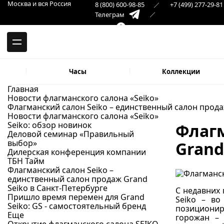
-->
Москва и вся Россия
8 (800) 600-98-85
+7 (499) 277-29-81
Москва и вся Россия
Телеграм
+7 (499) 277-29-81
Самара
Макс
8 (846) 379-32-22
Часы
Коллекции
Главная
Новости флагманского салона «Seiko»
Флагманский салон Seiko – единственный салон прода
Новости флагманского салона «Seiko»
Seiko: обзор новинок
Флагм
Деловой семинар «Правильный
выбор»
Grand
Дилерская конференция компании
ТБН Тайм
Флагманский салон Seiko –
единственный салон продаж Grand
Seiko в Санкт-Петербурге
С недавних 
Пришло время перемен для Grand
Seiko – во
Seiko: GS - самостоятельный бренд
позициониру
Еще
горожан – 