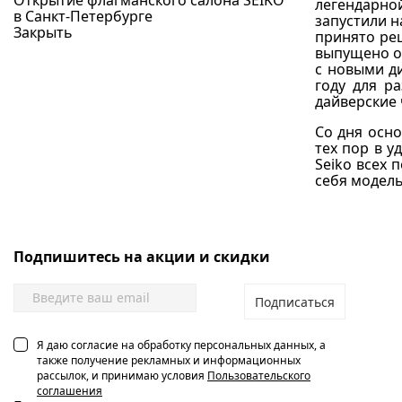
Открытие флагманского салона SEIKO
легендарно
в Санкт-Петербурге
запустили н
Закрыть
принято реш
выпущено ог
с новыми ди
году для р
дайверские 
Со дня осно
тех пор в у
Seiko всех 
себя модель
Подпишитесь на акции и скидки
Подписаться
Я даю согласие на обработку персональных данных, а
также получение рекламных и информационных
рассылок, и принимаю условия
Пользовательского
соглашения