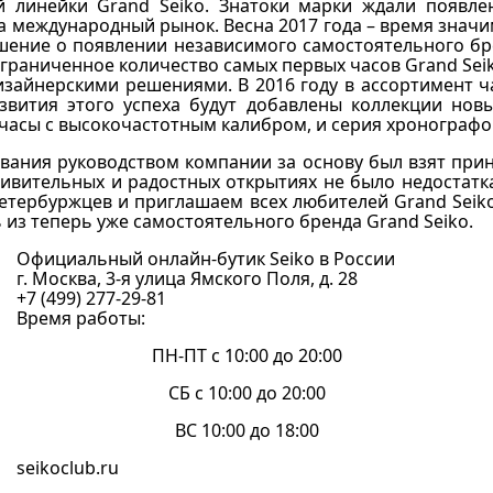
й линейки Grand Seiko. Знатоки марки ждали появлен
а международный рынок. Весна 2017 года – время значим
ение о появлении независимого самостоятельного брен
раниченное количество самых первых часов Grand Seik
зайнерскими решениями. В 2016 году в ассортимент ча
азвития этого успеха будут добавлены коллекции но
часы с высокочастотным калибром, и серия хронографов 
вания руководством компании за основу был взят принц
дивительных и радостных открытиях не было недостат
петербуржцев и приглашаем всех любителей Grand Seiko
 из теперь уже самостоятельного бренда Grand Seiko.
Официальный онлайн-бутик Seiko в России
г. Москва, 3-я улица Ямского Поля, д. 28
+7 (499) 277-29-81
Время работы:
ПН-ПТ с 10:00 до 20:00
СБ с 10:00 до 20:00
ВС 10:00 до 18:00
seikoclub.ru