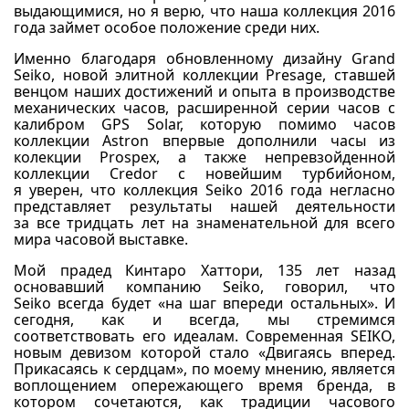
выдающимися, но я верю, что наша коллекция 2016
года займет особое положение среди них.
Именно благодаря обновленному дизайну Grand
Seiko, новой элитной коллекции Presage, ставшей
венцом наших достижений и опыта в производстве
механических часов, расширенной серии часов с
калибром GPS Solar, которую помимо часов
коллекции Astron впервые дополнили часы из
колекции Prospex, а также непревзойденной
коллекции Credor с новейшим турбийоном,
я уверен, что коллекция Seiko 2016 года негласно
представляет результаты нашей деятельности
за все тридцать лет на знаменательной для всего
мира часовой выставке.
Мой прадед Кинтаро Хаттори, 135 лет назад
основавший компанию Seiko, говорил, что
Seiko всегда будет «на шаг впереди остальных». И
сегодня, как и всегда, мы стремимся
соответствовать его идеалам. Современная SEIKO,
новым девизом которой стало «Двигаясь вперед.
Прикасаясь к сердцам», по моему мнению, является
воплощением опережающего время бренда, в
котором сочетаются, как традиции часового