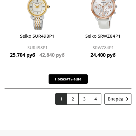
Seiko SUR498P1
Seiko SRWZ84P1
SUR498P1
SRWZ84P1
25,704 руб
42,840 руб
24,400 руб
Показать еще
1
2
3
4
Вперёд