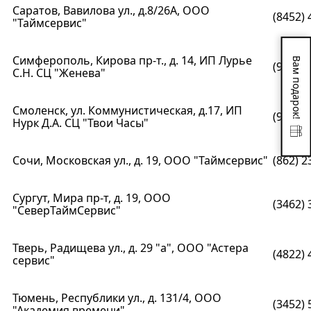
Саратов, Вавилова ул., д.8/26А, ООО
(8452) 
"Таймсервис"
Симферополь, Кирова пр-т., д. 14, ИП Лурье
Вам подарок!
(978) 7
С.Н. СЦ "Женева"
Смоленск, ул. Коммунистическая, д.17, ИП
(910) 7
Нурк Д.А. СЦ "Твои Часы"
Сочи, Московская ул., д. 19, ООО "Таймcервис"
(862) 2
Сургут, Мира пр-т, д. 19, ООО
(3462) 
"СеверТаймСервис"
Тверь, Радищева ул., д. 29 "а", ООО "Астера
(4822) 
сервис"
Тюмень, Республики ул., д. 131/4, ООО
(3452) 
"Академия времени"