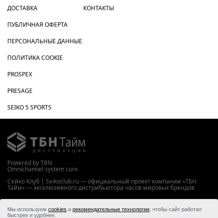
ДОСТАВКА
КОНТАКТЫ
ПУБЛИЧНАЯ ОФЕРТА
ПЕРСОНАЛЬНЫЕ ДАННЫЕ
ПОЛИТИКА COOKIE
PROSPEX
PRESAGE
SEIKO 5 SPORTS
Powered by TBN
Omnichannel system core
Сейко Клуб | Seikoclub.ru — официальный проект компании «ТБН
Тайм» — эксклюзивного дистрибьютора часов мировых брендов
WWW.TBNTIME.RU
Мы используем
cookies
и
рекомендательные технологии
, чтобы сайт работал
© 2026 ООО “ТБН Тайм”
быстрее и удобнее.