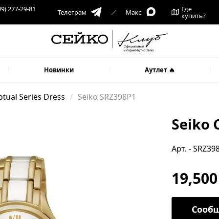
99) 277-29-81
Где
Телеграм
Макс
купить?
Новинки
Аутлет 🔥
tual Series Dress
Seiko SRZ398P1
Seiko 
Арт. - SRZ39
19,500
Сообщ