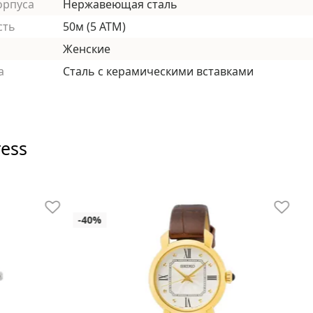
орпуса
Нержавеющая сталь
сть
50м (5 АТМ)
Женские
а
Сталь с керамическими вставками
ress