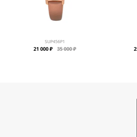
SUP456P1
21 000 ₽
35 000 ₽
2