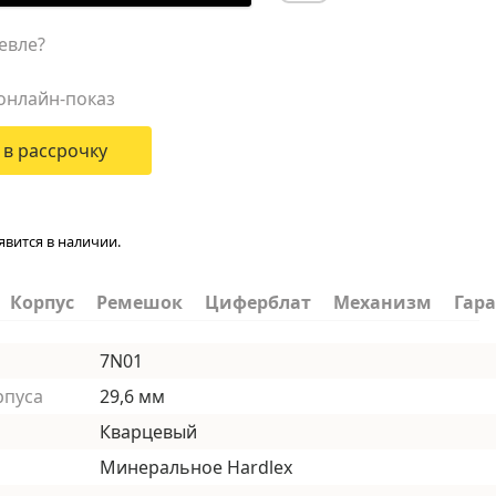
евле?
онлайн-показ
 в рассрочку
явится в наличии.
Корпус
Ремешок
Циферблат
Механизм
Гар
7N01
рпуса
29,6 мм
Кварцевый
Минеральное Hardlex