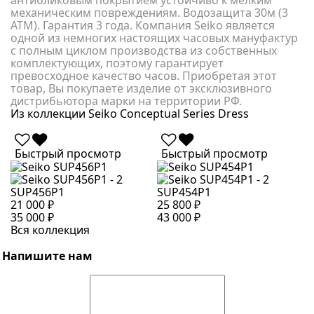
антибликовым покрытием устойчиво к мелким
механическим повреждениям. Водозащита 30м (3
АТМ). Гарантия 3 года. Компания Seiko является
одной из немногих настоящих часовых мануфактур
с полным циклом производства из собственных
комплектующих, поэтому гарантирует
превосходное качество часов. Приобретая этот
товар, Вы покупаете изделие от эксклюзивного
дистрибьютора марки на территории РФ.
Из коллекции Seiko Conceptual Series Dress
Быстрый просмотр
Быстрый просмотр
SUP456P1
SUP454P1
S
21 000 ₽
25 800 ₽
2
35 000 ₽
43 000 ₽
4
Вся коллекция
Напишите нам