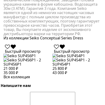
механическим повреждениям. Заводная головка
украшена камнем в форме кабошона. Водозащита
30м (3 АТМ). Гарантия 3 года. Компания Seiko
является одной из немногих настоящих часовых
мануфактур с полным циклом производства из
собственных комплектующих, поэтому гарантирует
превосходное качество часов. Приобретая этот
товар, Вы покупаете изделие от эксклюзивного
дистрибьютора марки на территории РФ.
Из коллекции Seiko Conceptual Series Dress
Быстрый просмотр
Быстрый просмотр
SUP456P1
SUP454P1
S
21 000 ₽
25 800 ₽
2
35 000 ₽
43 000 ₽
4
Вся коллекция
Напишите нам