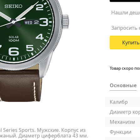
Нашли деш
Запросить 
Купить
Товар скоро по
Основные
Калибр
Диаметр ко
Механизм
Series Sports. Мужские. Корпус из
Функции
жаный. Диаметр циферблата 43 мм.