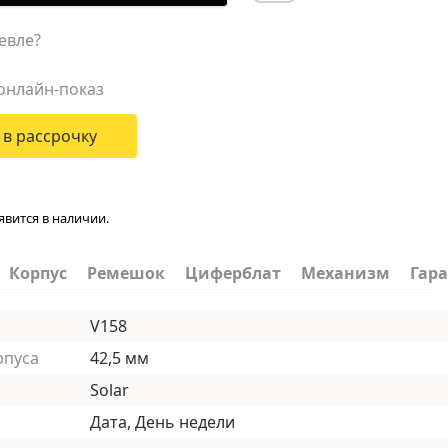
евле?
онлайн-показ
 в рассрочку
явится в наличии.
Корпус
Ремешок
Циферблат
Механизм
Гар
V158
рпуса
42,5 мм
Solar
Дата, День недели