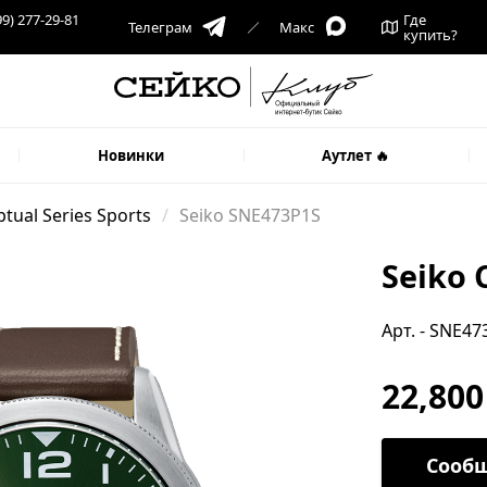
99) 277-29-81
Где
Телеграм
Макс
купить?
Новинки
Аутлет 🔥
tual Series Sports
Seiko SNE473P1S
Seiko 
Арт. - SNE47
22,800
Сообщ