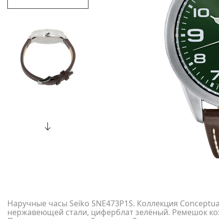
Наручные часы Seiko SNE473P1S. Коллекция Conceptual 
нержавеющей стали, циферблат зелёный. Ремешок ко