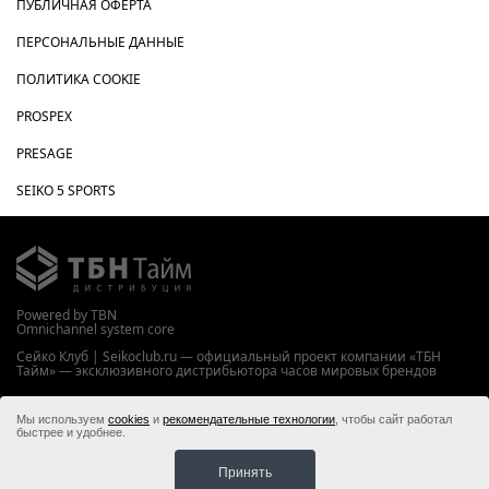
ПУБЛИЧНАЯ ОФЕРТА
ПЕРСОНАЛЬНЫЕ ДАННЫЕ
ПОЛИТИКА COOKIE
PROSPEX
PRESAGE
SEIKO 5 SPORTS
Powered by TBN
Omnichannel system core
Сейко Клуб | Seikoclub.ru — официальный проект компании «ТБН
Тайм» — эксклюзивного дистрибьютора часов мировых брендов
WWW.TBNTIME.RU
Мы используем
cookies
и
рекомендательные технологии
, чтобы сайт работал
© 2026 ООО “ТБН Тайм”
быстрее и удобнее.
Принять