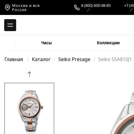
-->
Москва и вся
8 (800) 600-98-85
+7 (4
Россия
Часы
Коллекции
Главная
Каталог
Seiko Presage
Seiko SSA810J1