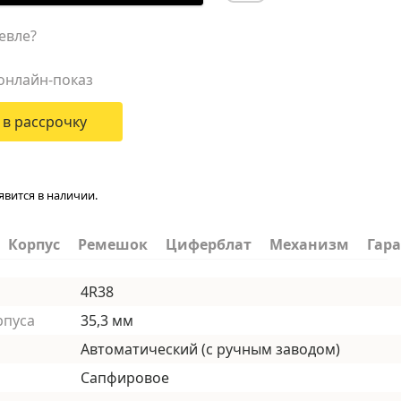
евле?
онлайн-показ
 в рассрочку
явится в наличии.
Корпус
Ремешок
Циферблат
Механизм
Гар
4R38
рпуса
35,3 мм
Автоматический (с ручным заводом)
Сапфировое