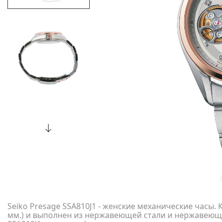
Seiko Presage SSA810J1 - женские механические часы. 
мм.) и выполнен из нержавеющей стали и нержавеюще