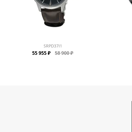
SRPD37J1
55 955 ₽
58 900 ₽