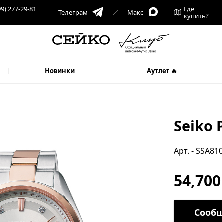
99) 277-29-81
Где
Телеграм
Макс
купить?
Новинки
Аутлет 🔥
Seiko 
Арт. - SSA81
54,700
Сообщ