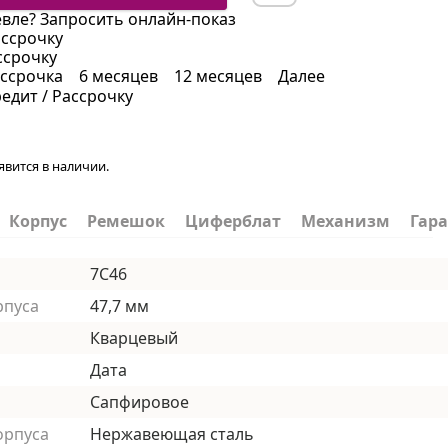
вле?
Запросить онлайн-показ
ассрочку
ссрочку
ссрочка
6 месяцев
12 месяцев
Далее
редит / Рассрочку
явится в наличии.
Корпус
Ремешок
Циферблат
Механизм
Гар
7С46
рпуса
47,7 мм
Кварцевый
Дата
Сапфировое
орпуса
Нержавеющая сталь