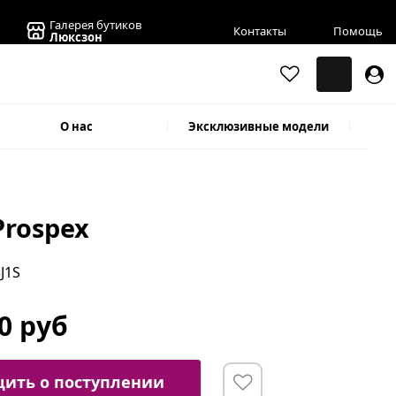
Галерея бутиков
Контакты
Помощь
Люксзон
О нас
Эксклюзивные модели
Prospex
3J1S
0 руб
ить о поступлении