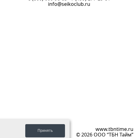
info@seikoclub.ru
ый проект
www.tbntime.ru
Принять
© 2026 ООО “ТБН Тайм”