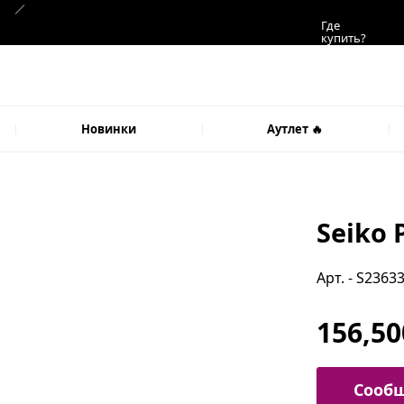
Где
купить?
Новинки
Аутлет 🔥
Seiko 
Арт. - S2363
156,50
Сообщ