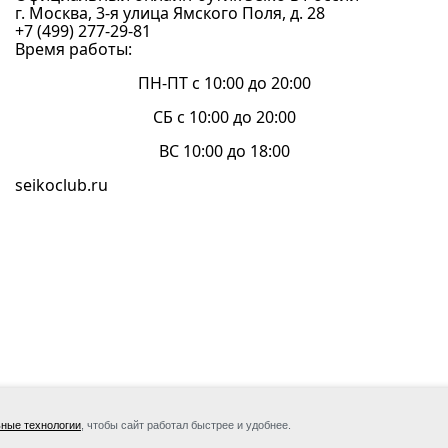
г. Москва, 3-я улица Ямского Поля, д. 28
+7 (499) 277-29-81
Время работы:
ПН-ПТ с 10:00 до 20:00
СБ с 10:00 до 20:00
ВС 10:00 до 18:00
seikoclub.ru
 TBN
Сейко Клуб | Seikoclub.ru — официальн
ные технологии
, чтобы сайт работал быстрее и удобнее.
l system
компании «ТБН Тайм» — эксклюзивного