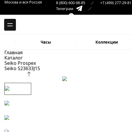
-->
Москва и вся Россия
8 (800) 600-98-85
+7 (499) 277-29-81
Москва и вся Россия
Телеграм
+7 (499) 277-29-81
Самара
Макс
8 (846) 379-32-22
Часы
Коллекции
Главная
Каталог
Seiko Prospex
Seiko S23633J1S