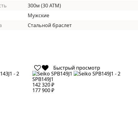
сть
300м (30 АТМ)
Мужские
а
Стальной браслет
Быстрый просмотр
SPB149J1
S
142 320 ₽
1
177 900 ₽