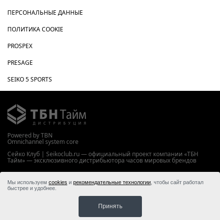
ПЕРСОНАЛЬНЫЕ ДАННЫЕ
ПОЛИТИКА COOKIE
PROSPEX
PRESAGE
SEIKO 5 SPORTS
Powered by TBN
Omnichannel system core
Сейко Клуб | Seikoclub.ru — официальный проект компании «ТБН
Тайм» — эксклюзивного дистрибьютора часов мировых брендов
WWW.TBNTIME.RU
Мы используем
cookies
и
рекомендательные технологии
, чтобы сайт работал
© 2026 ООО “ТБН Тайм”
быстрее и удобнее.
Принять