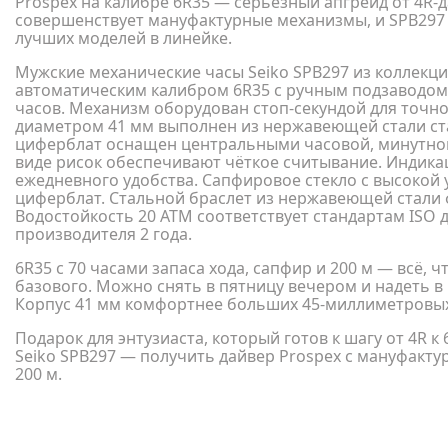
Prospex на калибре 6R35 — серьёзный апгрейд от 4R-да
совершенствует мануфактурные механизмы, и SPB297 
лучших моделей в линейке.
Мужские механические часы Seiko SPB297 из коллек
автоматическим калибром 6R35 с ручным подзаводом
часов. Механизм оборудован стоп-секундой для точно
диаметром 41 мм выполнен из нержавеющей стали ста
циферблат оснащен центральными часовой, минутной
виде рисок обеспечивают чёткое считывание. Индика
ежедневного удобства. Сапфировое стекло с высоко
циферблат. Стальной браслет из нержавеющей стали 
Водостойкость 20 АТМ соответствует стандартам ISO д
производителя 2 года.
6R35 с 70 часами запаса хода, сапфир и 200 м — всё, 
базового. Можно снять в пятницу вечером и надеть в
Корпус 41 мм комфортнее больших 45-миллиметровых
Подарок для энтузиаста, который готов к шагу от 4R к
Seiko SPB297 — получить дайвер Prospex с мануфакт
200 м.