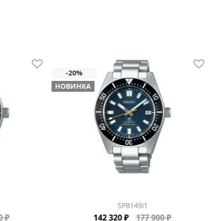
НОВИНКА
SPB149J1
0 ₽
142 320 ₽
177 900 ₽