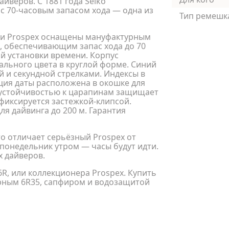
йверов. С 1881 года Seiko
с 70-часовым запасом хода — одна из
Тип ремешк
ции Prospex оснащены мануфактурным
, обеспечивающим запас хода до 70
й установки времени. Корпус
льного цвета в круглой форме. Синий
 и секундной стрелками. Индексы в
ция даты расположена в окошке для
й устойчивостью к царапинам защищает
фиксируется застежкой-клипсой.
ля дайвинга до 200 м. Гарантия
что отличает серьёзный Prospex от
 понедельник утром — часы будут идти.
 дайверов.
 6R, или коллекционера Prospex. Купить
урным 6R35, сапфиром и водозащитой