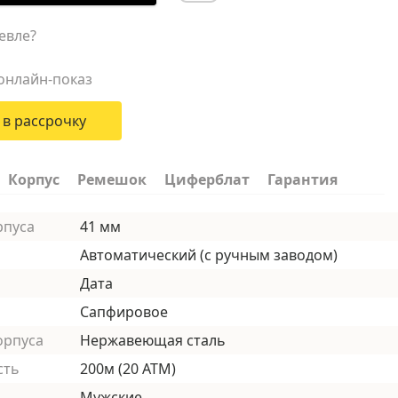
евле?
онлайн-показ
 в рассрочку
Корпус
Ремешок
Циферблат
Гарантия
рпуса
41 мм
Автоматический (с ручным заводом)
Дата
Сапфировое
орпуса
Нержавеющая сталь
сть
200м (20 АТМ)
Мужские