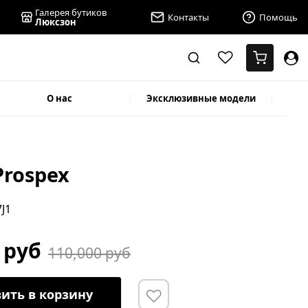
Галерея бутиков
Контакты
Помощь
Люксзон
О нас
Эксклюзивные модели
Prospex
7J1
 руб
110,000 руб
ить в корзину