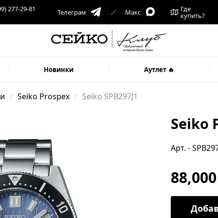
99) 277-29-81
Где
Телеграм
Макс
купить?
Новинки
Аутлет 🔥
ки
Seiko Prospex
Seiko SPB297J1
Seiko 
Арт. - SPB29
88,000
Добав