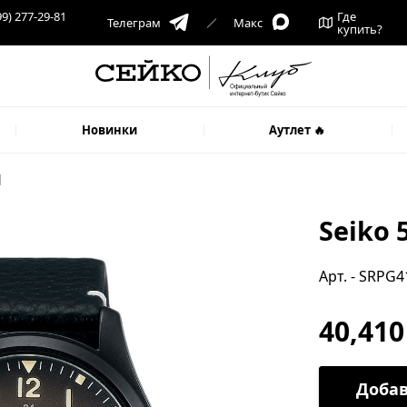
99) 277-29-81
Где
Телеграм
Макс
купить?
Новинки
Аутлет 🔥
1
Seiko 
Арт. - SRPG
40,410
Добав