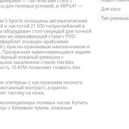
аркерами — тактический стелс с
сы для полевых условий, и SRPG41 —
Для кого
Тип ремешк
ии 5 Sports оснащены автоматическим
й и частотой 21 600 полуколебаний в
м оборудован стоп-секундой для точной
нен из нержавеющей стали с PVD-
циферблат оснащен арабскими
ой с красно-оранжевым наконечником и
. Прозрачная завинчивающаяся задняя
 Чёрный кожаный ремешок с
ьное закаленное стекло Hardlex
ость 10 АТМ позволяет плавать без
я «пятёрка» с настроением ночного
интажный контраст, а красно-
ет тактику на коже.
 коллекционера полевых часов. Купить
рку» с бежевым лумом, кожаным