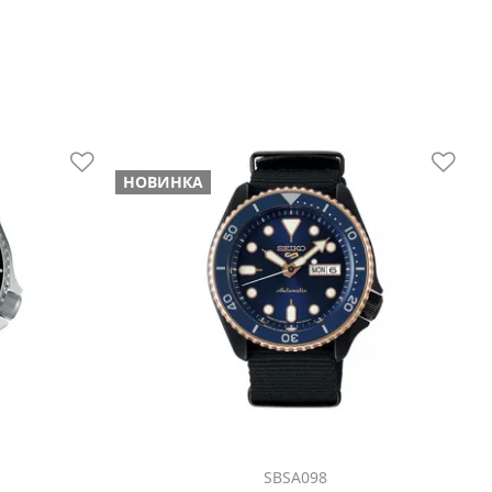
НОВИНКА
SBSA098