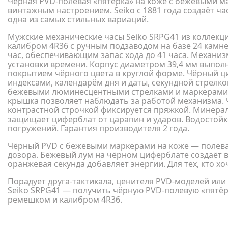
Чёрная PVD-полевая «пятёрка» на коже с бежевыми м
винтажным настроением. Seiko с 1881 года создаёт ча
одна из самых стильных вариаций.
Мужские механические часы Seiko SRPG41 из коллекц
калибром 4R36 с ручным подзаводом на базе 24 камне
час, обеспечивающим запас хода до 41 часа. Механиз
установки времени. Корпус диаметром 39,4 мм выпол
покрытием чёрного цвета в круглой форме. Чёрный 
индексами, календарём дня и даты, секундной стрелк
бежевыми люминесцентными стрелками и маркерами
крышка позволяет наблюдать за работой механизма.
контрастной строчкой фиксируется пряжкой. Минерал
защищает циферблат от царапин и ударов. Водостойк
погружений. Гарантия производителя 2 года.
Чёрный PVD с бежевыми маркерами на коже — полева
дозора. Бежевый лум на чёрном циферблате создаёт в
оранжевая секунда добавляет энергии. Для тех, кто хоч
Порадует друга-тактикала, ценителя PVD-моделей или
Seiko SRPG41 — получить чёрную PVD-полевую «пятё
ремешком и калибром 4R36.