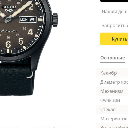
Нашли деш
Запросить 
Купить
Основные
Калибр
Диаметр ко
Механизм
Функции
Стекло
Материал к
Водостойко