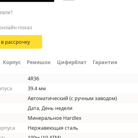
евле?
онлайн-показ
 в рассрочку
Корпус
Ремешок
Циферблат
Гарантия
4R36
рпуса
39.4 мм
Автоматический (с ручным заводом)
Дата, День недели
Минеральное Hardlex
орпуса
Нержавеющая сталь
сть
100м (10 АТМ)