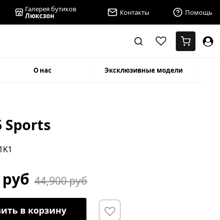
Галерея бутиков
Контакты
Помощь
Люксзон
О нас
Эксклюзивные модели
5 Sports
41K1
 руб
44,900 руб
ить в корзину