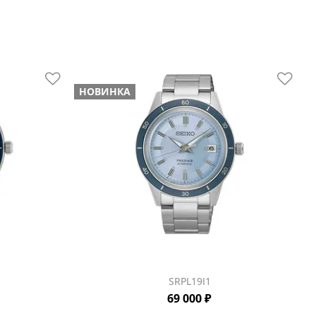
НОВИНКА
SRPL19J1
69 000 ₽