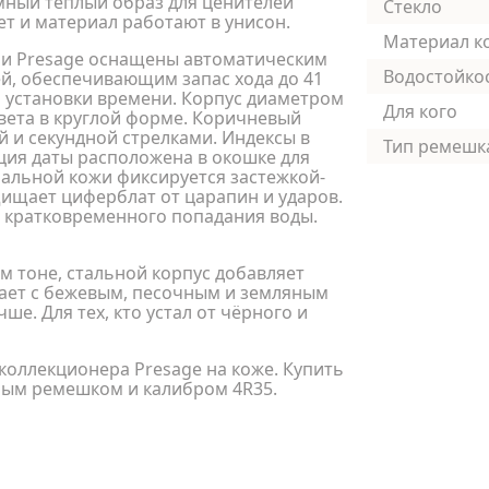
ный тёплый образ для ценителей
Стекло
вет и материал работают в унисон.
Материал к
ии Presage оснащены автоматическим
Водостойко
ей, обеспечивающим запас хода до 41
й установки времени. Корпус диаметром
Для кого
вета в круглой форме. Коричневый
 и секундной стрелками. Индексы в
Тип ремешк
ция даты расположена в окошке для
альной кожи фиксируется застежкой-
щищает циферблат от царапин и ударов.
и кратковременного попадания воды.
м тоне, стальной корпус добавляет
тает с бежевым, песочным и земляным
е. Для тех, кто устал от чёрного и
 коллекционера Presage на коже. Купить
ным ремешком и калибром 4R35.