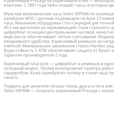
Коричневый Presage на коричневой коже — монохром
классики. С 1881 года Seiko создаёт часы, в которых ц
Мужские механические часы Seiko SRPB46 из коллекц
калибром 4R35 с ручным подзаводом на базе 23 камн
часа. Механизм оборудован стоп-секундой для точно
40,5 мм выполнен из нержавеющей стали стального ц
циферблат оснащен центральными часовой, минутной
виде рисок обеспечивают чёткое считывание. Индика
ежедневного удобства. Коричневый ремешок из натур
клипсой. Минеральное закаленное стекло Hardlex за
Водостойкость 5 АТМ обеспечивает защиту от брызг 
Гарантия производителя 2 года.
Коричневый total look — циферблат и ремешок в одно
холодный акцент. Тёплая монохромная палитра рабо
гардеробом. Кожа приобретёт патину и станет ещё лучш
синего.
Подарок для ценителя тёплых тонов, друга-эстета или
Seiko SRPB46 — получить коричневый Presage с кожа