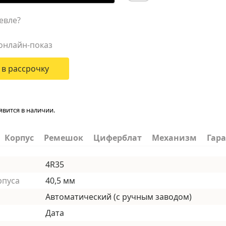
евле?
онлайн-показ
 в рассрочку
явится в наличии.
Корпус
Ремешок
Циферблат
Механизм
Гар
4R35
рпуса
40,5 мм
Автоматический (с ручным заводом)
Дата