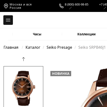
-->
Москва и вся
8 (800) 600-98-85
+7 (4
Россия
Часы
Коллекции
Главная
Каталог
Seiko Presage
Seiko SRPB46J1
НОВИНКА