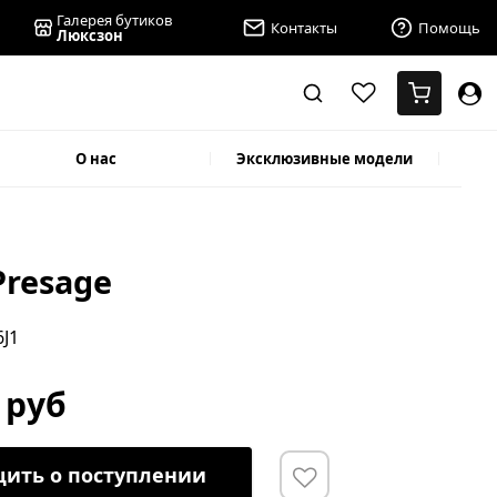
Галерея бутиков
Контакты
Помощь
Люксзон
О нас
Эксклюзивные модели
Presage
6J1
 руб
ить о поступлении