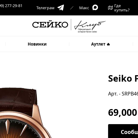
99) 277-29-81
Где
Телеграм
Макс
купить?
Новинки
Аутлет 🔥
Seiko 
Арт. - SRPB4
69,000
Сообщ