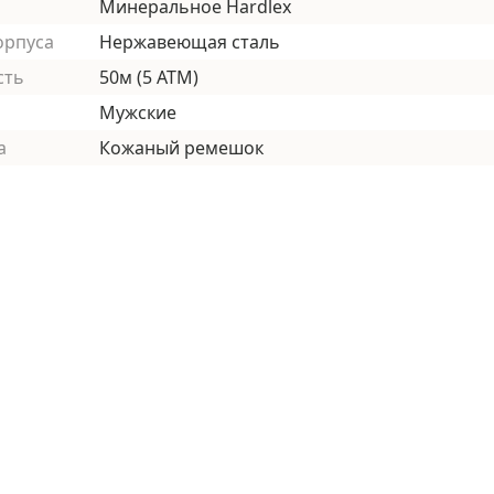
Минеральное Hardlex
орпуса
Нержавеющая сталь
сть
50м (5 АТМ)
Мужские
а
Кожаный ремешок