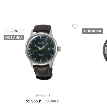
НОВИНКА
НОВИНКА
SRPD37J1
55 955 ₽
58 900 ₽