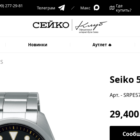
99) 277-29-81
Где
Телеграм
Макс
купить?
Новинки
Аутлет 🔥
1S
Seiko 
Арт. - SRPE5
29,400
Сообщ