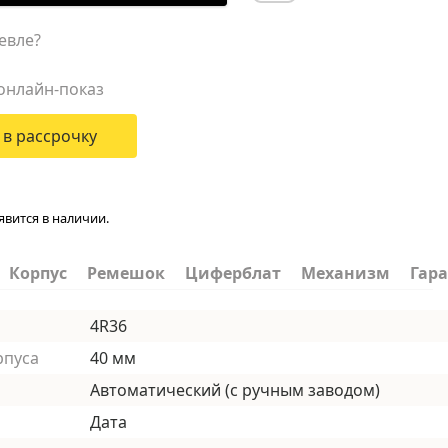
евле?
онлайн-показ
 в рассрочку
явится в наличии.
Корпус
Ремешок
Циферблат
Механизм
Гар
4R36
рпуса
40 мм
Автоматический (с ручным заводом)
Дата