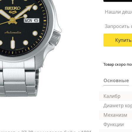
Нашли деш
Запросить 
Купить
Товар скоро по
Основные
Калибр
Диаметр ко
Механизм
Функции