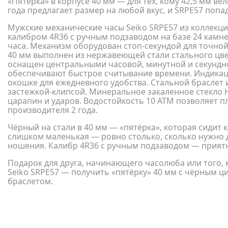
«Пятёрка» в корпусе 40 мм — для тех, кому 42,5 мм вели
года предлагает размер на любой вкус, и SRPE57 попа
Мужские механические часы Seiko SRPE57 из коллекц
калибром 4R36 с ручным подзаводом на базе 24 камн
часа. Механизм оборудован стоп-секундой для точно
40 мм выполнен из нержавеющей стали стального цве
оснащен центральными часовой, минутной и секундно
обеспечивают быстрое считывание времени. Индикаци
окошке для ежедневного удобства. Стальной браслет
застежкой-клипсой. Минеральное закаленное стекло 
царапин и ударов. Водостойкость 10 АТМ позволяет п
производителя 2 года.
Чёрный на стали в 40 мм — «пятёрка», которая сидит 
слишком маленькая — ровно столько, сколько нужно
ношения. Калибр 4R36 с ручным подзаводом — приятн
Подарок для друга, начинающего часолюба или того, 
Seiko SRPE57 — получить «пятёрку» 40 мм с чёрным 
браслетом.