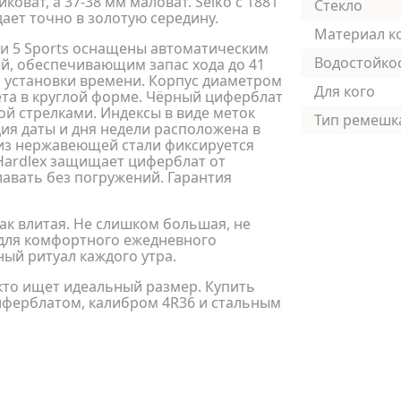
коват, а 37-38 мм маловат. Seiko с 1881
Стекло
дает точно в золотую середину.
Материал к
ии 5 Sports оснащены автоматическим
Водостойко
ей, обеспечивающим запас хода до 41
й установки времени. Корпус диаметром
Для кого
та в круглой форме. Чёрный циферблат
й стрелками. Индексы в виде меток
Тип ремешк
я даты и дня недели расположена в
 из нержавеющей стали фиксируется
Hardlex защищает циферблат от
лавать без погружений. Гарантия
как влитая. Не слишком большая, не
 для комфортного ежедневного
ый ритуал каждого утра.
кто ищет идеальный размер. Купить
циферблатом, калибром 4R36 и стальным