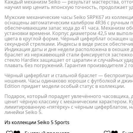
Каждый механизм Seiko — результат мастерства, отточ
научил мир ценить японскую точность, продолжает у
Мужские механические часы Seiko SRPK67 из коллекции 5
оснащены автоматическим калибром 4R36 с ручным по
обеспечивающим запас хода до 41 часа. Механизм об
установки времени. Корпус диаметром 42,5 мм выпол
цвета в круглой форме. Чёрный циферблат оснащен 
секундной стрелками. Индексы в виде рисок обеспеч
Индикация даты и дня недели расположена в окошке 
браслет из нержавеющей стали фиксируется застежк
стекло Hardlex защищает от царапин и случайных уда
плавать без погружений. Гарантия производителя 2 го
Чёрный циферблат и стальной браслет — беспроигр
ношения. Часы одинаково хороши с футболкой и джин
Edition придает модели особый статус в коллекции.
Подарок, который порадует увлечённого часовщика, др
ценит чёрную классику с механическим характером. К
лимитированную «пятёрку» с чёрным циферблатом, н
линейки Seiko 5.
Из коллекции Seiko 5 Sports