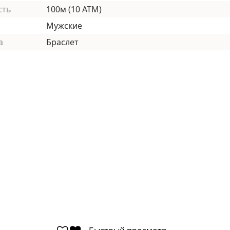
сть
100м (10 АТМ)
Мужские
а
Браслет