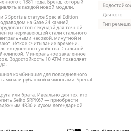
енного с 1881 года. Бренд, который
Водостойко
дивлять в каждой новой модели.
Для кого
 Sports в статусе Special Edition
дзаводом на базе 24 камней,
Тип ремешк
орудован стоп-секундой для точной
нен из нержавеющей стали стального
центральными часовой, минутной и
ивают чёткое считывание времени.
для ежедневного удобства. Стальной
ой-клипсой. Минеральное закаленное
ров. Водостойкость 10 АТМ позволяет
да.
ышная комбинация для повседневного
сами или рубашкой и чиносами. Special
уга или брата. Идеально для тех, кто
упить Seiko SRPK67 — приобрести
адёжным 4R36 и духом легендарной