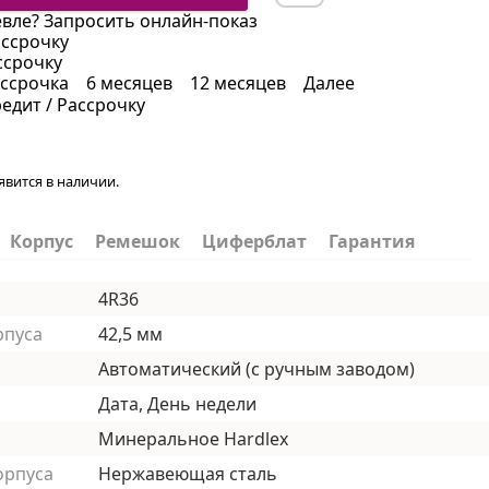
вле?
Запросить онлайн-показ
ассрочку
ссрочку
ссрочка
6 месяцев
12 месяцев
Далее
редит / Рассрочку
явится в наличии.
Корпус
Ремешок
Циферблат
Гарантия
4R36
рпуса
42,5 мм
Автоматический (с ручным заводом)
Дата, День недели
Минеральное Hardlex
орпуса
Нержавеющая сталь