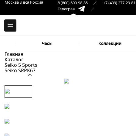
-->
Москва и вся Россия
8 (800) 600-98-85
+7 (499) 277-29-81
Москва и вся Россия
Телеграм
+7 (499) 277-29-81
Самара
Макс
8 (846) 379-32-22
Часы
Коллекции
Главная
Каталог
Seiko 5 Sports
Seiko SRPK67