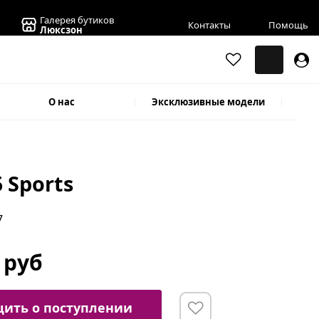
Галерея бутиков
Контакты
Помощь
Люксзон
О нас
Эксклюзивные модели
5 Sports
7
 руб
ить о поступлении