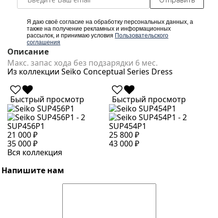
Я даю своё согласие на обработку персональных данных, а
также на получение рекламных и информационных
рассылок, и принимаю условия
Пользовательского
соглашения
Описание
Макс. запас хода без подзарядки 6 мес.
Из коллекции Seiko Conceptual Series Dress
Быстрый просмотр
Быстрый просмотр
SUP456P1
SUP454P1
S
21 000 ₽
25 800 ₽
2
35 000 ₽
43 000 ₽
4
Вся коллекция
Напишите нам