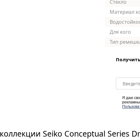
Стекло
Материал к
Водостойко
Для кого
Тип ремешк
Получить
Я даю сво
рекламны
Пользова
коллекции Seiko Conceptual Series D