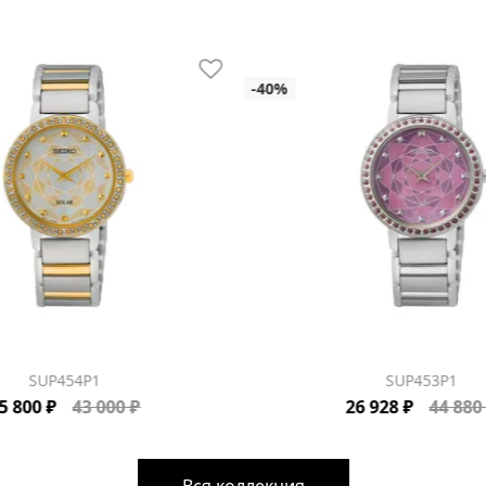
SUP454P1
SUP453P1
5 800 ₽
43 000 ₽
26 928 ₽
44 880