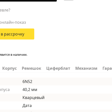
евле?
онлайн-показ
 в рассрочку
явится в наличии.
Корпус
Ремешок
Циферблат
Механизм
Гар
6N52
рпуса
40,2 мм
Кварцевый
Дата