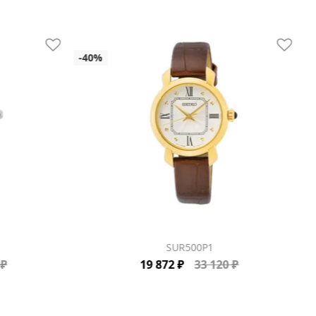
SUR500P1
 ₽
19 872 ₽
33 120 ₽