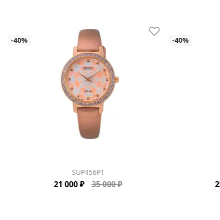
SUP456P1
21 000 ₽
35 000 ₽
2