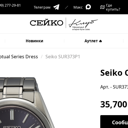
99) 277-29-81
Где
Телеграм
Макс
купить?
Новинки
Аутлет 🔥
tual Series Dress
Seiko SUR373P1
Seiko 
Арт. - SUR37
35,700
Сообщ