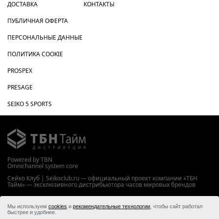
ДОСТАВКА
КОНТАКТЫ
ПУБЛИЧНАЯ ОФЕРТА
ПЕРСОНАЛЬНЫЕ ДАННЫЕ
ПОЛИТИКА COOKIE
PROSPEX
PRESAGE
SEIKO 5 SPORTS
Powered by TBN
Omnichannel system core
Сейко Клуб | Seikoclub.ru — официальный проект компании «ТБН
Тайм» — эксклюзивного дистрибьютора часов мировых брендов
WWW.TBNTIME.RU
Мы используем
cookies
и
рекомендательные технологии
, чтобы сайт работал
© 2026 ООО “ТБН Тайм”
быстрее и удобнее.