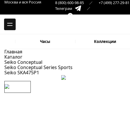
-->
Москва и вся Россия
8 (800) 600-98-85
+7 (499) 277-29-81
Москва и вся Россия
Телеграм
+7 (499) 277-29-81
Самара
Макс
8 (846) 379-32-22
Часы
Коллекции
Главная
Каталог
Seiko Conceptual
Seiko Conceptual Series Sports
Seiko SKA475P1