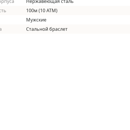
орпуса
Нержавеющая сталь
сть
100м (10 АТМ)
Мужские
а
Стальной браслет