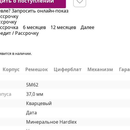
ить о поступлении
вле?
Запросить онлайн-показ
ассрочку
ссрочку
ссрочка
6 месяцев
12 месяцев
Далее
редит / Рассрочку
явится в наличии.
Корпус
Ремешок
Циферблат
Механизм
Гар
5M62
рпуса
37,0 мм
Кварцевый
Дата
Минеральное Hardlex