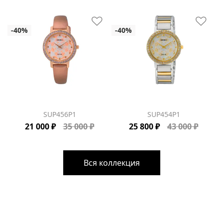
SUP456P1
SUP454P1
21 000 ₽
35 000 ₽
25 800 ₽
43 000 ₽
Вся коллекция