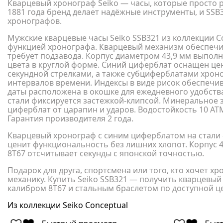
Кварцевый хронограф Seiko — часы, которые просто р
1881 года бренд делает надёжные инструменты, и SSB
хронографов.
Мужские кварцевые часы Seiko SSB321 из коллекции C
функцией хронографа. Кварцевый механизм обеспечив
требует подзавода. Корпус диаметром 43,9 мм выпол
цвета в круглой форме. Синий циферблат оснащен це
секундной стрелками, а также субциферблатами хрон
интервалов времени. Индексы в виде рисок обеспечи
даты расположена в окошке для ежедневного удобств
стали фиксируется застежкой-клипсой. Минеральное 
циферблат от царапин и ударов. Водостойкость 10 АТ
Гарантия производителя 2 года.
Кварцевый хронограф с синим циферблатом на стали 
ценит функциональность без лишних хлопот. Корпус 43
8T67 отсчитывает секунды с японской точностью.
Подарок для друга, спортсмена или того, кто хочет хр
механику. Купить Seiko SSB321 — получить кварцевы
калибром 8T67 и стальным браслетом по доступной ц
Из коллекции Seiko Conceptual