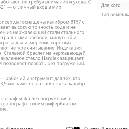
аботают, не требуя внимания и ухода. С
Для кого
321 — отличный вход в мир
Тип ремешк
onceptual оснащены калибром 8T67 с
ает высокую точность хода и не
нен из нержавеющей стали стального
нтральными часовой, минутной и
ографа для измерения коротких
вают чёткое считывание. Индикация
а. Стальной браслет из нержавеющей
закаленное стекло Hardlex защищает
М позволяет плавать без погружений.
— рабочий инструмент для тех, кто
,9 мм заметен на запястье, а калибр
онограф Seiko без погружения в
й хронограф с синим циферблатом,
ене.