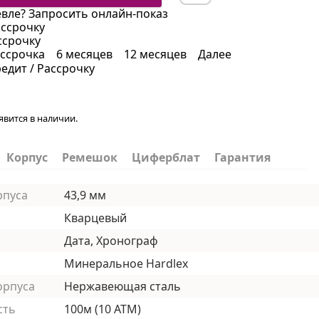
вле?
Запросить онлайн-показ
ассрочку
ссрочку
ссрочка
6 месяцев
12 месяцев
Далее
редит / Рассрочку
явится в наличии.
Корпус
Ремешок
Циферблат
Гарантия
рпуса
43,9 мм
Кварцевый
Дата, Хронограф
Минеральное Hardlex
орпуса
Нержавеющая сталь
сть
100м (10 АТМ)