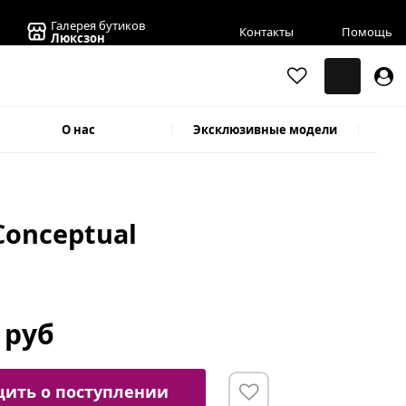
Галерея бутиков
Контакты
Помощь
Люксзон
О нас
Эксклюзивные модели
Conceptual
1
 руб
ить о поступлении