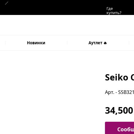
Где
купить?
Новинки
Аутлет 🔥
Seiko 
Арт. - SSB32
34,500
Сообщ