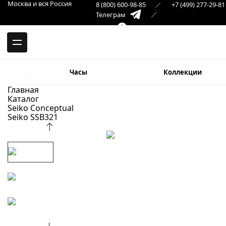
-->
Москва и вся Россия
8 (800) 600-98-85
+7 (499) 277-29-81
Москва и вся Россия
Телеграм
+7 (499) 277-29-81
Самара
Макс
8 (846) 379-32-22
Часы
Коллекции
Главная
Каталог
Seiko Conceptual
Seiko SSB321