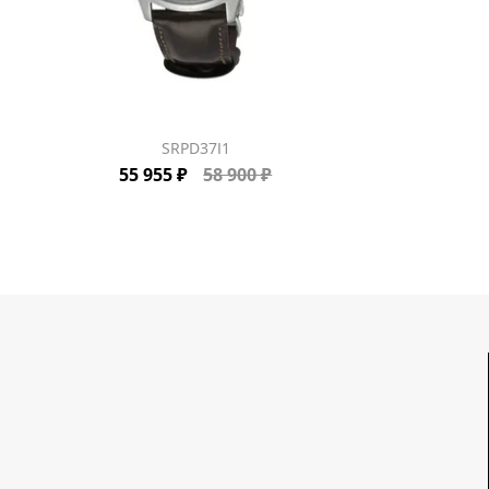
SRPD37J1
55 955 ₽
58 900 ₽