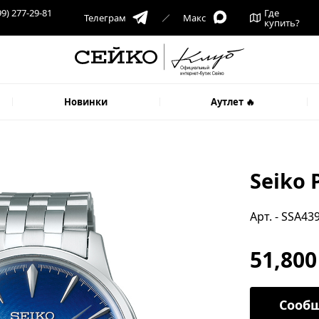
99) 277-29-81
Где
Телеграм
Макс
купить?
Новинки
Аутлет 🔥
Seiko 
Арт. - SSA43
51,800
Сообщ