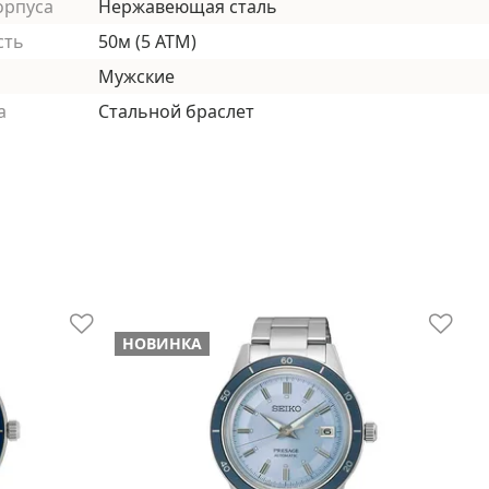
орпуса
Нержавеющая сталь
сть
50м (5 АТМ)
Мужские
а
Стальной браслет
НОВИНКА