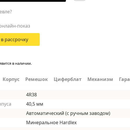
евле?
онлайн-показ
 в рассрочку
явится в наличии.
Корпус
Ремешок
Циферблат
Механизм
Гар
4R38
рпуса
40,5 мм
Автоматический (с ручным заводом)
Минеральное Hardlex