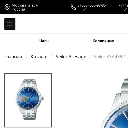
-->
Москва и вся
8 (800) 600-98-85
+7 (4
Россия
Часы
Коллекции
Главная
Каталог
Seiko Presage
Seiko SSA439J1