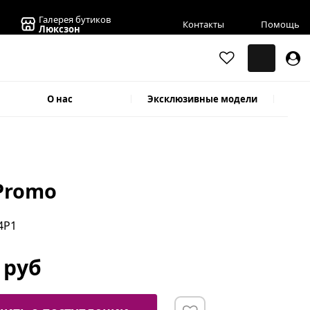
Галерея бутиков
Контакты
Помощь
Люксзон
О нас
Эксклюзивные модели
 Promo
4P1
 руб