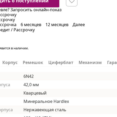
ить о поступлении
вле?
Запросить онлайн-показ
ассрочку
ссрочку
ссрочка
6 месяцев
12 месяцев
Далее
редит / Рассрочку
явится в наличии.
Корпус
Ремешок
Циферблат
Механизм
Гар
6N42
рпуса
42,0 мм
Кварцевый
Минеральное Hardlex
орпуса
Нержавеющая сталь