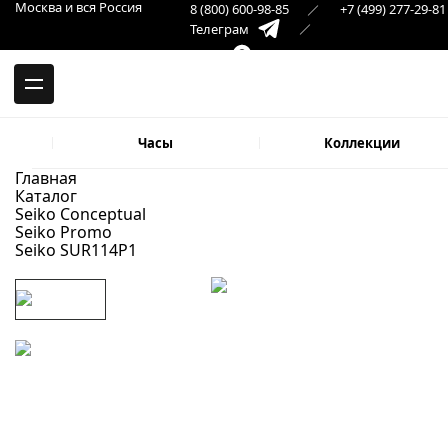
-->
Москва и вся Россия
8 (800) 600-98-85
+7 (499) 277-29-81
Москва и вся Россия
Телеграм
+7 (499) 277-29-81
Самара
Макс
8 (846) 379-32-22
Часы
Коллекции
Главная
Каталог
Seiko Conceptual
Seiko Promo
Seiko SUR114P1