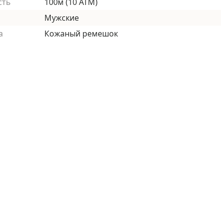
сть
100м (10 АТМ)
Мужские
а
Кожаный ремешок