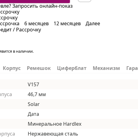
вле?
Запросить онлайн-показ
ассрочку
ссрочку
ссрочка
6 месяцев
12 месяцев
Далее
редит / Рассрочку
явится в наличии.
Корпус
Ремешок
Циферблат
Механизм
Гар
V157
рпуса
46,7 мм
Solar
Дата
Минеральное Hardlex
орпуса
Нержавеющая сталь