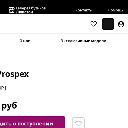
Галерея бутиков
Контакты
Помощь
Люксзон
О нас
Эксклюзивные модели
Prospex
9P1
 руб
ить о поступлении