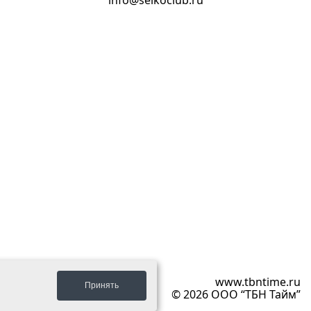
info@seikoclub.ru
ый проект
www.tbntime.ru
Принять
© 2026 ООО “ТБН Тайм”