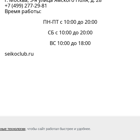
г. Москва, 3-я улица Ямского Поля, д. 28
+7 (499) 277-29-81
Время работы:
ПН-ПТ с 10:00 до 20:00
СБ с 10:00 до 20:00
ВС 10:00 до 18:00
seikoclub.ru
 TBN
Сейко Клуб | Seikoclub.ru — официальн
ные технологии
, чтобы сайт работал быстрее и удобнее.
l system
компании «ТБН Тайм» — эксклюзивного
дистрибьютора часов мировых брендов