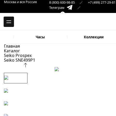
-->
Москва и вся Россия
8 (800) 600-98-85
+7 (499) 277-29-81
Москва и вся Россия
Телеграм
+7 (499) 277-29-81
Самара
Макс
8 (846) 379-32-22
Часы
Коллекции
Главная
Каталог
Seiko Prospex
Seiko SNE499P1