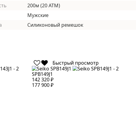
сть
200м (20 АТМ)
Мужские
а
Силиконовый ремешок
Быстрый просмотр
SPB149J1
S
142 320 ₽
1
177 900 ₽