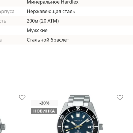
Минеральное Hardlex
орпуса
Нержавеющая сталь
сть
200м (20 АТМ)
Мужские
а
Стальной браслет
НОВИНКА