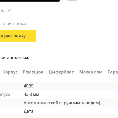
евле?
онлайн-показ
 в рассрочку
явится в наличии.
Корпус
Ремешок
Циферблат
Механизм
Гар
4R35
рпуса
43,8 мм
Автоматический (с ручным заводом)
Дата