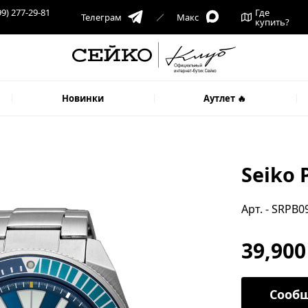
99) 277-29-81
Где
Телеграм
Макс
купить?
Новинки
Аутлет 🔥
1
Seiko 
Арт. - SRPB0
39,900
Сообщ