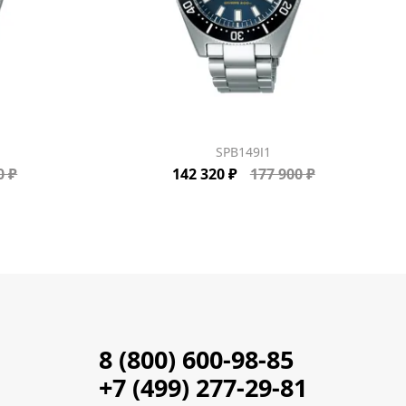
SPB149J1
0 ₽
142 320 ₽
177 900 ₽
8 (800) 600-98-85
+7 (499) 277-29-81