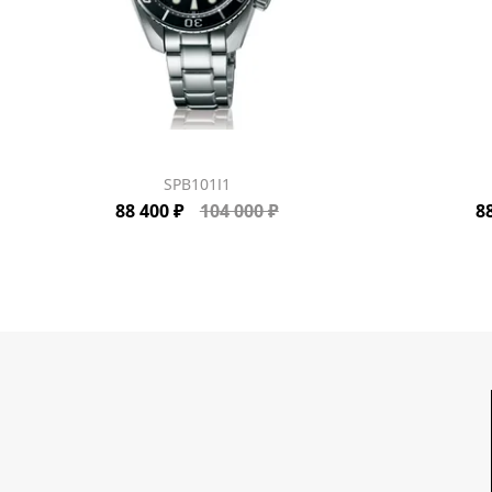
SPB101J1
88 400 ₽
104 000 ₽
8