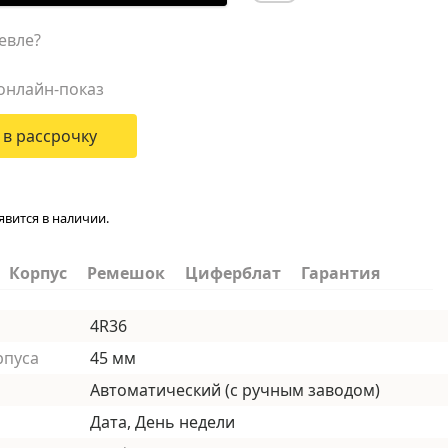
евле?
онлайн-показ
 в рассрочку
явится в наличии.
Корпус
Ремешок
Циферблат
Гарантия
4R36
рпуса
45 мм
Автоматический (с ручным заводом)
Дата, День недели