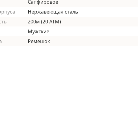
Сапфировое
орпуса
Нержавеющая сталь
сть
200м (20 АТМ)
Мужские
а
Ремешок