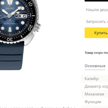
Нашли деш
Запросить 
Купить
Товар скоро по
Основные
Калибр
Диаметр ко
Механизм
Функции