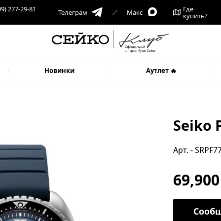
99) 277-29-81
Где
Телеграм
Макс
купить?
Новинки
Аутлет 🔥
Seiko 
Арт. - SRPF7
69,900
Сообщ