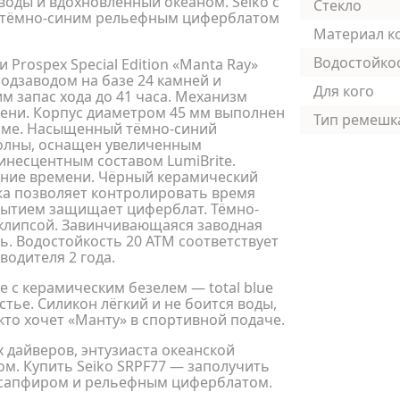
воды и вдохновлённый океаном. Seiko с
Стекло
7 с тёмно-синим рельефным циферблатом
Материал к
Водостойко
Prospex Special Edition «Manta Ray»
одзаводом на базе 24 камней и
Для кого
м запас хода до 41 часа. Механизм
мени. Корпус диаметром 45 мм выполнен
Тип ремешк
орме. Насыщенный тёмно-синий
олны, оснащен увеличенным
инесцентным составом LumiBrite.
ание времени. Чёрный керамический
а позволяет контролировать время
рытием защищает циферблат. Тёмно-
клипсой. Завинчивающаяся заводная
ь. Водостойкость 20 АТМ соответствует
водителя 2 года.
 с керамическим безелем — total blue
стье. Силикон лёгкий и не боится воды,
 кто хочет «Манту» в спортивной подаче.
 дайверов, энтузиаста океанской
ром. Купить Seiko SRPF77 — заполучить
, сапфиром и рельефным циферблатом.