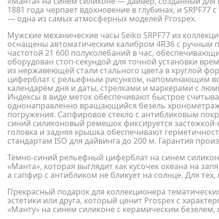
«Манта» на синем силиконе — дайвер, созданный для 
1881 года черпает вдохновение в глубинах, и SRPF7
— одна из самых атмосферных моделей Prospex.
Мужские механические часы Seiko SRPF77 из коллекции 
оснащены автоматическим калибром 4R36 с ручным п
частотой 21 600 полуколебаний в час, обеспечивающи
оборудован стоп-секундой для точной установки вре
из нержавеющей стали стального цвета в круглой ф
циферблат с рельефным рисунком, напоминающим в
календарём дня и даты, стрелками и маркерами с люм
Индексы в виде меток обеспечивают быстрое считыв
однонаправленно вращающийся безель хронометраж
погружения. Сапфировое стекло с антибликовым пок
синий силиконовый ремешок фиксируется застежкой-
головка и задняя крышка обеспечивают герметичност
стандартам ISO для дайвинга до 200 м. Гарантия произ
Тёмно-синий рельефный циферблат на синем силиконе
«Манта», которая выглядит как кусочек океана на запя
а сапфир с антибликом не бликует на солнце. Для тех,
Прекрасный подарок для коллекционера тематических
эстетики или друга, который ценит Prospex с характе
«Манту» на синем силиконе с керамическим безелем