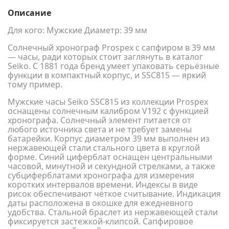
Описание
Для кого: Мужские Диаметр: 39 мм
Солнечный хронограф Prospex с сапфиром в 39 мм
— часы, ради которых стоит заглянуть в каталог
Seiko. С 1881 года бренд умеет упаковать серьёзные
функции в компактный корпус, и SSC815 — яркий
тому пример.
Мужские часы Seiko SSC815 из коллекции Prospex
оснащены солнечным калибром V192 с функцией
хронографа. Солнечный элемент питается от
любого источника света и не требует замены
батарейки. Корпус диаметром 39 мм выполнен из
нержавеющей стали стального цвета в круглой
форме. Синий циферблат оснащен центральными
часовой, минутной и секундной стрелками, а также
субциферблатами хронографа для измерения
коротких интервалов времени. Индексы в виде
рисок обеспечивают чёткое считывание. Индикация
даты расположена в окошке для ежедневного
удобства. Стальной браслет из нержавеющей стали
фиксируется застежкой-клипсой. Сапфировое